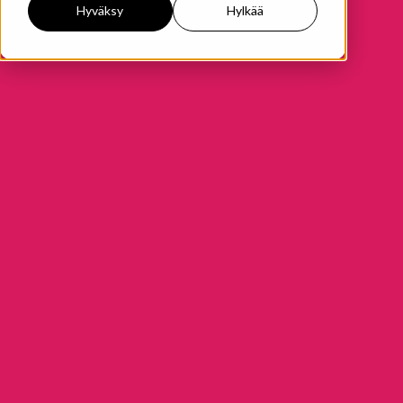
Hyväksy
Hylkää