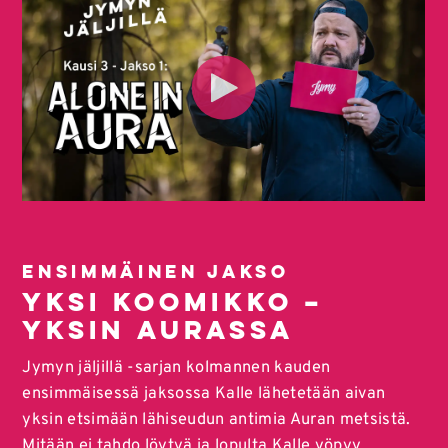
Ensimmäinen jakso
YKSI KOOMIKKO –
YKSIN AURASSA
Jymyn jäljillä -sarjan kolmannen kauden
ensimmäisessä jaksossa Kalle lähetetään aivan
yksin etsimään lähiseudun antimia Auran metsistä.
Mitään ei tahdo löytyä ja lopulta Kalle yöpyy