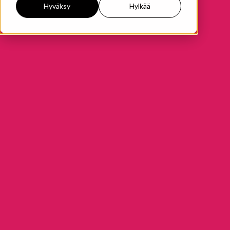
Hyväksy
Hylkää