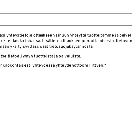
asi yhteystietoja ottaakseen sinuun yhteyttä tuotteitamme ja palve
ukset koska tahansa. Lisätietoa tilauksen peruuttamisesta, tietosuoj
an yksityisyyttäsi, saat tietosuojakäytännöstä.
se tietoa Jymyn tuotteista ja palveluista.
nkilökohtaisesti yhteydessä yhteydenottooni liittyen.
*