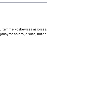
luitamme koskevissa asioissa.
akäytännöistä ja siitä, miten