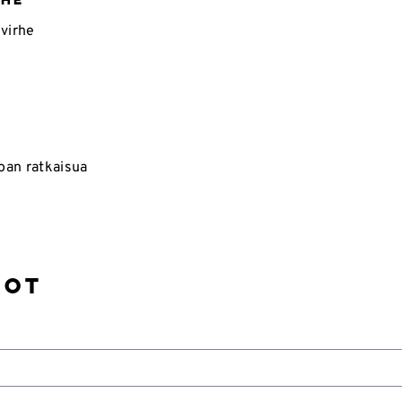
evirhe
joan ratkaisua
dot