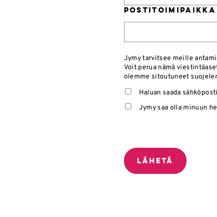
Postitoimipaikka
Jymy tarvitsee meille antami
Voit perua nämä viestintäaset
olemme sitoutuneet suojelema
Haluan saada sähköpostit
Jymy saa olla minuun he