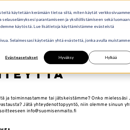
steitä käytetään kerämään tietoa siitä, miten käytät verkkosivuamme
STA
ME
KIOSKIT
OTA YHTEYTTÄ
 selauselämyksesi parantamiseen ja yksilöllistämiseen sekä luomaan
oidemme käytöstä. Lue lisätietoja käyttämistämme evästeistä
osivua. Selaimessasi käytetään yhtä evästettä, jonka avulla muistamme
Evästeasetukset
Hyväksy
Hylkää
hteyttä
istä ja toiminnastamme tai jätskeistämme? Onko mielessäsi 
t vastausta? Jätä yhteydenottopyyntö, niin olemme sinuun y
soitteeseen
info@suomisenmaito.fi
ihe
*