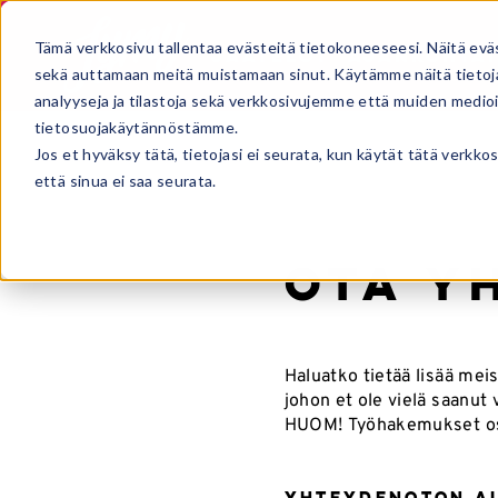
Tämä verkkosivu tallentaa evästeitä tietokoneeseesi. Näitä evä
JÄÄTELÖT
AJANKOHTAI
sekä auttamaan meitä muistamaan sinut. Käytämme näitä tietoja
analyyseja ja tilastoja sekä verkkosivujemme että muiden medi
tietosuojakäytännöstämme.
Jos et hyväksy tätä, tietojasi ei seurata, kun käytät tätä verkk
että sinua ei saa seurata.
Ota y
Haluatko tietää lisää me
johon et ole vielä saanu
HUOM! Työhakemukset o
Yhteydenoton a