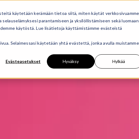
steitä käytetään kerämään tietoa siitä, miten käytät verkkosivuamme
STA
ME
KIOSKIT
OTA YHTEYTTÄ
 selauselämyksesi parantamiseen ja yksilöllistämiseen sekä luomaan
oidemme käytöstä. Lue lisätietoja käyttämistämme evästeistä
osivua. Selaimessasi käytetään yhtä evästettä, jonka avulla muistamme
Evästeasetukset
Hyväksy
Hylkää