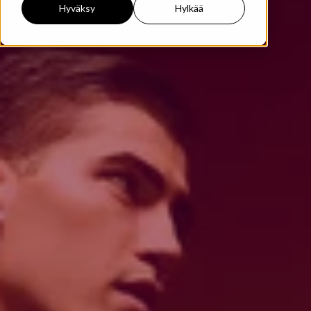
Hyväksy
Hylkää