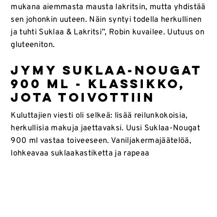
mukana aiemmasta mausta lakritsin, mutta yhdistää
sen johonkin uuteen. Näin syntyi todella herkullinen
ja tuhti Suklaa & Lakritsi”, Robin kuvailee. Uutuus on
gluteeniton.
Jymy Suklaa-Nougat
900 ml - klassikko,
jota toivottiin
Kuluttajien viesti oli selkeä: lisää reilunkokoisia,
herkullisia makuja jaettavaksi. Uusi Suklaa-Nougat
900 ml vastaa toiveeseen. Vaniljakermajäätelöä,
lohkeavaa suklaakastiketta ja rapeaa
mantelikrokanttia. Toimii niin arjen
hemmotteluhetkissä kuin viikonlopun jälkiruokana.
Iso pakkauskoko tekee nautinnosta yhteisen, juuri
niin kuin jäätelön kuuluukin. Tämä herkku on
laktoositon, gluteeniton, ja vastustamaton.