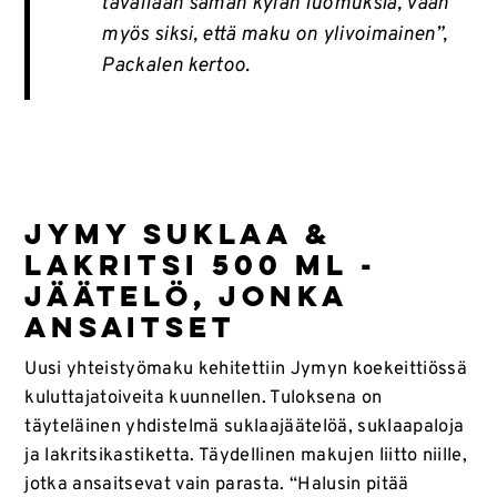
tavallaan saman kylän luomuksia, vaan
myös siksi, että maku on ylivoimainen”,
Packalen kertoo.
Jymy Suklaa &
Lakritsi 500 ml -
jäätelö, jonka
ansaitset
Uusi yhteistyömaku kehitettiin Jymyn koekeittiössä
kuluttajatoiveita kuunnellen. Tuloksena on
täyteläinen yhdistelmä suklaajäätelöä, suklaapaloja
ja lakritsikastiketta. Täydellinen makujen liitto niille,
jotka ansaitsevat vain parasta. “Halusin pitää