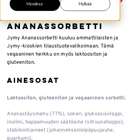
Hyväksy
Hylkää
Vegaaniset
Ananassorbetti
Jymy Ananassorbetti kuuluu ammattilaisten ja
Jymy-kioskien tilaustuotevalikoimaan. Tämä
vegaaninen herkku on myös laktoositon ja
gluteeniton.
Ainesosat
Laktoositon, gluteeniton ja vegaaninen sorbetti.
Ananastäysmehu (77%), sokeri, glukoosisiirappi,
inuliini, happamuuden säätöaine (sitruunahappo),
stabilointiaineet (johanneksenleipäpuujauhe,
guarkumi).