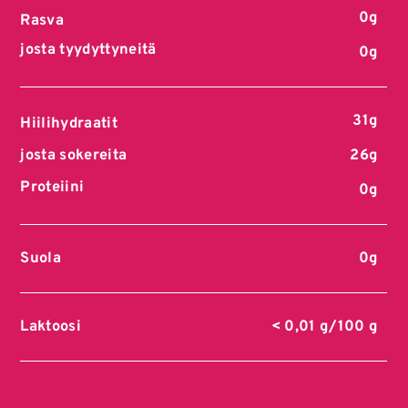
0g
Rasva
josta tyydyttyneitä
0g
31g
Hiilihydraatit
josta sokereita
26g
Proteiini
0g
Suola
0g
Laktoosi
< 0,01 g/100 g