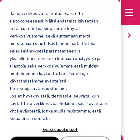
Tämä verkkosivu tallentaa evästeitä
tietokoneeseesi. Näitä evästeitä käytetään
kerämään tietoa siitä, miten käytät
verkkosivuamme, sekä auttamaan meitä
Etusivu
Jäätelöt
Ammattilaisille
Ananassorbetti
muistamaan sinut. Käytämme näitä tietoja
selauselämyksesi parantamiseen ja
yksilöllistämiseen sekä luomaan analyyseja ja
tilastoja sekä verkkosivujemme että muiden
medioidemme käytöstä. Lue lisätietoja
käyttämistämme evästeistä
tietosuojakäytännöstämme.
Jos et hyväksy tätä, tietojasi ei seurata, kun
käytät tätä verkkosivua. Selaimessasi käytetään
yhtä evästettä, jonka avulla muistamme, että
sinua ei saa seurata.
Evästeasetukset
Laktoosittomat
Gluteenittomat
Uutuudet