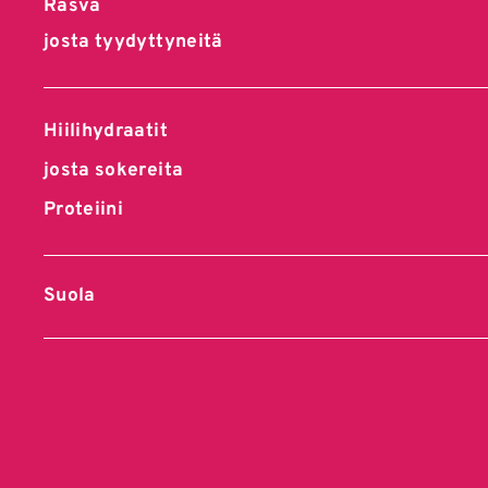
Rasva
josta tyydyttyneitä
Hiilihydraatit
josta sokereita
Proteiini
Suola