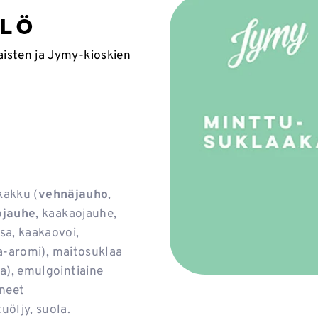
elö
isten ja Jymy-kioskien
akakku (
vehnäjauho
,
ojauhe
, kaakaojauhe,
sa, kaakaovoi,
ja-aromi), maitosuklaa
a), emulgointiaine
ineet
öljy, suola.