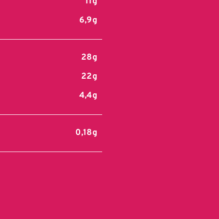
11g
6,9g
28g
22g
4,4g
0,18g