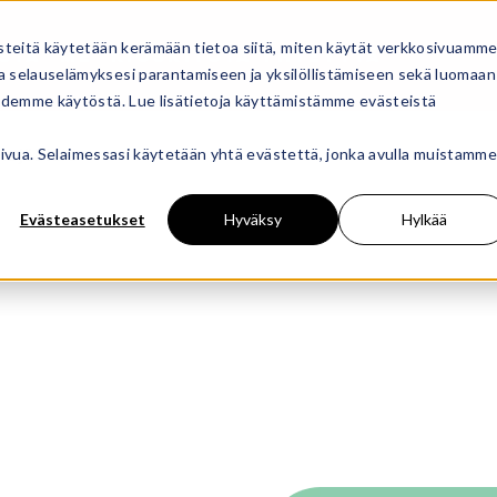
steitä käytetään kerämään tietoa siitä, miten käytät verkkosivuamme
STA
ME
KIOSKIT
OTA YHTEYTTÄ
 selauselämyksesi parantamiseen ja yksilöllistämiseen sekä luomaan
oidemme käytöstä. Lue lisätietoja käyttämistämme evästeistä
osivua. Selaimessasi käytetään yhtä evästettä, jonka avulla muistamme
kujäätelö
Evästeasetukset
Hyväksy
Hylkää