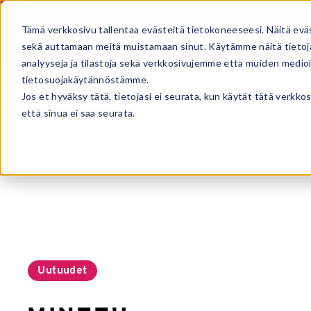
Tämä verkkosivu tallentaa evästeitä tietokoneeseesi. Näitä evä
JÄÄTELÖT
AJANKOHTAI
sekä auttamaan meitä muistamaan sinut. Käytämme näitä tietoja
analyyseja ja tilastoja sekä verkkosivujemme että muiden medi
tietosuojakäytännöstämme.
Jos et hyväksy tätä, tietojasi ei seurata, kun käytät tätä verkk
Etusivu
Jäätelöt
Ammattilaisille
Minttu-suklaakak
että sinua ei saa seurata.
Uutuudet