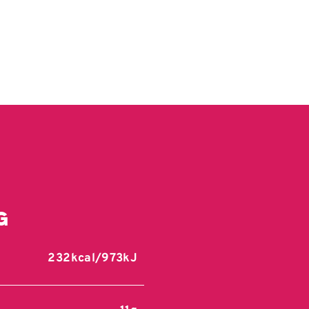
g
232kcal/973kJ