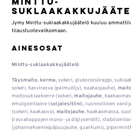
Minttu-
suklaakakkujäät
Jymy Minttu-suklaakakkujäätelö kuuluu ammattila
tilaustuotevalikoimaan.
Ainesosat
Minttu-suklaakakkujäätelö
Täysmaito
,
kerma
, sokeri, glukoosisiirappi, sukla
sokeri, kasvirasva (palmuöljy), kaakaojauhe),
mait
maitosuklaakierre (sokeri,
maitojauhe
, kaakaomas
emulgointiaine (
soijalesitiini
), luonnollinen vanil
(sokeri, kaakaovoi,
maitojauhe
, kaakaomassa, suol
(rasvahappojen mono- ja diglyseridit), stabilointia
(johanneksenleipäpuujauhe, guarkumi), piparminttu