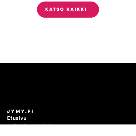
KATSO KAIKKI
Jymy.fi
Etusivu
Jäätelöt kuluttajille
Jäätelöt ammattilaisille