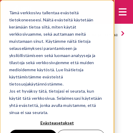
Tämä verkkosivu tallentaa evästeitä
tietokoneeseesi. Näitä evästeitä käytetään
kerämään tietoa siitä, miten käytät
verkkosivuamme, sekä auttamaan meitä
Etusivu
Jäätelöt
Ammattilaisille
Vaalea ja tumma suklaa
muistamaan sinut. Käytämme näitä tietoja
selauselämyksesi parantamiseen ja
yksilöllistämiseen sekä luomaan analyyseja ja
tilastoja sekä verkkosivujemme että muiden
medioidemme käytöstä. Lue lisätietoja
käyttämistämme evästeistä
tietosuojakäytännöstämme.
Jos et hyväksy tätä, tietojasi ei seurata, kun
käytät tätä verkkosivua. Selaimessasi käytetään
yhtä evästettä, jonka avulla muistamme, että
sinua ei saa seurata.
Evästeasetukset