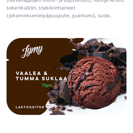
(rasvahappojen mono- ja diglyseridit), vanilja-aromi,
sokerikulööri, stabilointiaineet
(johanneksenleipäpuujauhe, guarkumi), suola.