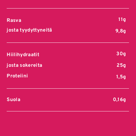
11g
Rasva
josta tyydyttyneitä
9,8g
30g
Hiilihydraatit
josta sokereita
25g
Proteiini
1,5g
Suola
0,16g