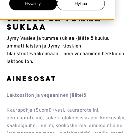
Laktoosittomat
Vegaaniset
Hyväksy
Hylkää
Vaalea ja tumma
suklaa
Jymy Vaalea ja tumma suklaa -jäätelö kuuluu
ammattilaisten ja Jymy-kioskien
tilaustuotevalikoimaan. Tämä vegaaninen herkku on
laktoositon.
Ainesosat
Laktoositon ja vegaaninen jäätelö
Kaurapohja (Suomi) (vesi, kauraproteiini,
perunaproteiini), sokeri, glukoosisiirappi, kookosöljy,
kaakaojauhe, inuliini, kookoskerma, emulgointiaine