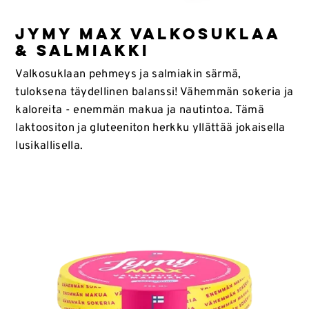
JYMY MAX VALKOSUKLAA
& SALMIAKKI
Valkosuklaan pehmeys ja salmiakin särmä,
tuloksena täydellinen balanssi! Vähemmän sokeria ja
kaloreita - enemmän makua ja nautintoa. Tämä
laktoositon ja gluteeniton herkku yllättää jokaisella
lusikallisella.