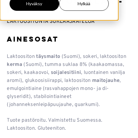
Jymy Maitosuklaa -
Hyväksy
Hylkää
pikari
LAKTOOSITONTA SUKLAAJÄÄTELÖÄ
Ainesosat
Laktoositon
täysmaito
(Suomi), sokeri, laktoositon
kerma
(Suomi), tumma suklaa 8% (kaakaomassa,
sokeri, kaakaovoi,
soijalesitiini
, luontainen vanilja
aromi), glukoosisiirappi, laktoositon
maitojauhe
,
emulgointiaine (rasvahappojen mono- ja di-
glyseridit), stabilointiaineet
(johanneksenleipäpuujauhe, guarkumi).
Tuote pastöroitu. Valmistettu Suomessa.
Laktoositon. Gluteeniton.