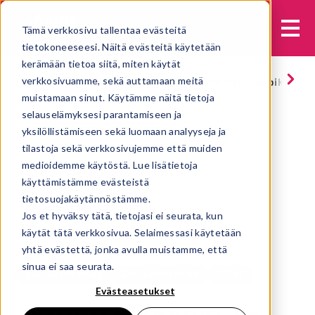
Tämä verkkosivu tallentaa evästeitä
tietokoneeseesi. Näitä evästeitä käytetään
kerämään tietoa siitä, miten käytät
verkkosivuamme, sekä auttamaan meitä
Etusivu
Jäätelöt
Kuluttajille
Jymy Maitosuklaa pikari
muistamaan sinut. Käytämme näitä tietoja
selauselämyksesi parantamiseen ja
yksilöllistämiseen sekä luomaan analyyseja ja
tilastoja sekä verkkosivujemme että muiden
medioidemme käytöstä. Lue lisätietoja
käyttämistämme evästeistä
tietosuojakäytännöstämme.
Jos et hyväksy tätä, tietojasi ei seurata, kun
käytät tätä verkkosivua. Selaimessasi käytetään
yhtä evästettä, jonka avulla muistamme, että
sinua ei saa seurata.
Laktoosittomat
Gluteenittomat
75ml
Evästeasetukset