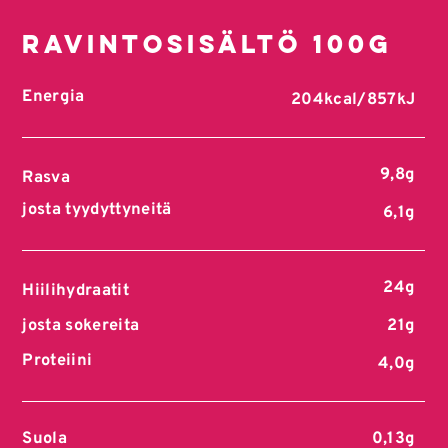
Ravintosisältö 100g
Energia
204kcal/857kJ
9,8g
Rasva
josta tyydyttyneitä
6,1g
24g
Hiilihydraatit
josta sokereita
21g
Proteiini
4,0g
Suola
0,13g