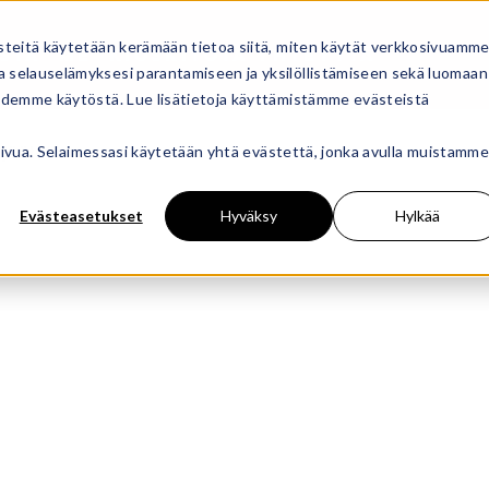
steitä käytetään kerämään tietoa siitä, miten käytät verkkosivuamme
STA
ME
KIOSKIT
OTA YHTEYTTÄ
 selauselämyksesi parantamiseen ja yksilöllistämiseen sekä luomaan
oidemme käytöstä. Lue lisätietoja käyttämistämme evästeistä
osivua. Selaimessasi käytetään yhtä evästettä, jonka avulla muistamme
jäätelö
Evästeasetukset
Hyväksy
Hylkää