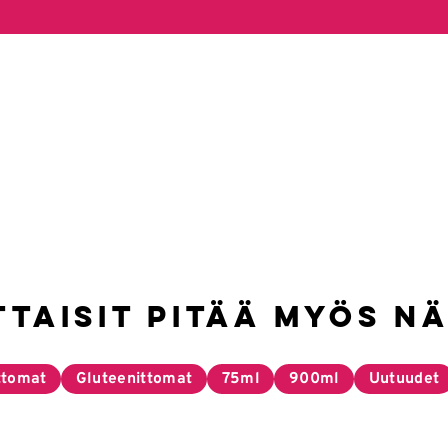
ttaisit pitää myös nä
ttomat
Gluteenittomat
75ml
900ml
Uutuudet