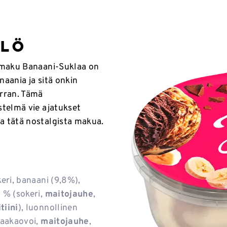
elö
n maku Banaani-Suklaa on
naania ja sitä onkin
rran. Tämä
stelmä vie ajatukset
a tätä nostalgista makua.
eri, banaani (9,8%),
 % (sokeri,
maitojauhe
,
tiini
), luonnollinen
kaakaovoi,
maitojauhe
,