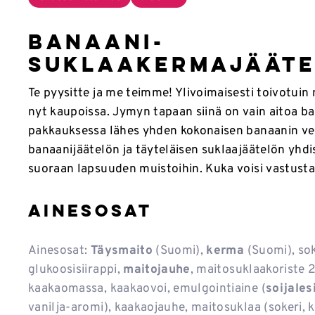
Banaani-
suklaakermajäät
Te pyysitte ja me teimme! Ylivoimaisesti toivotui
nyt kaupoissa. Jymyn tapaan siinä on vain aitoa ba
pakkauksessa lähes yhden kokonaisen banaanin ve
banaanijäätelön ja täyteläisen suklaajäätelön yhdi
suoraan lapsuuden muistoihin. Kuka voisi vastusta
Ainesosat
Ainesosat:
Täysmaito
(Suomi),
kerma
(Suomi), sok
glukoosisiirappi,
maitojauhe
, maitosuklaakoriste 2
kaakaomassa, kaakaovoi, emulgointiaine (
soijalesi
vanilja-aromi), kaakaojauhe, maitosuklaa (sokeri, 