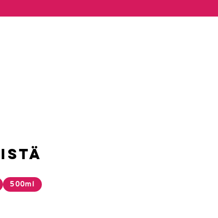
istä
500ml