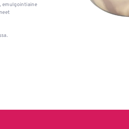
, emulgointiaine
ineet
ssa.