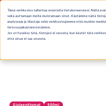
Tämä verkkosivu tallentaa evästeitä tietokoneeseesi. Näitä evä
JÄÄTELÖT
AJANKOHTAI
sekä auttamaan meitä muistamaan sinut. Käytämme näitä tietoja
analyyseja ja tilastoja sekä verkkosivujemme että muiden medi
tietosuojakäytännöstämme.
Jos et hyväksy tätä, tietojasi ei seurata, kun käytät tätä verkk
Etusivu
Jäätelöt
Kuluttajille
Banaani-suklaakerma
että sinua ei saa seurata.
Gluteenittomat
900ml