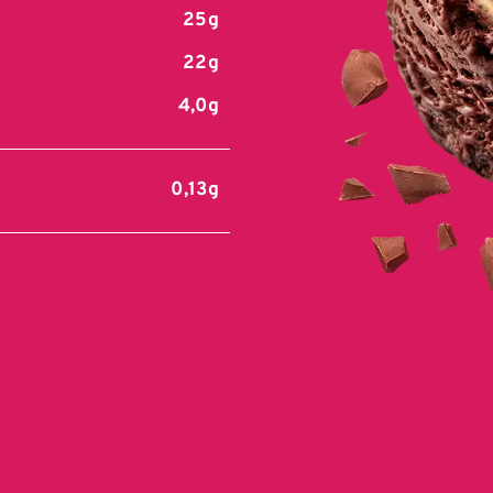
25g
22g
4,0g
0,13g