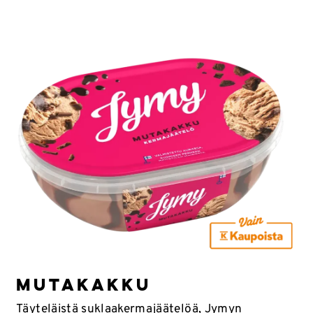
MUTAKAKKU
Täyteläistä suklaakermajäätelöä, Jymyn