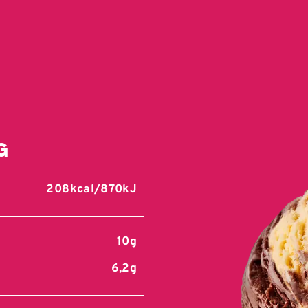
g
208kcal/870kJ
10g
6,2g