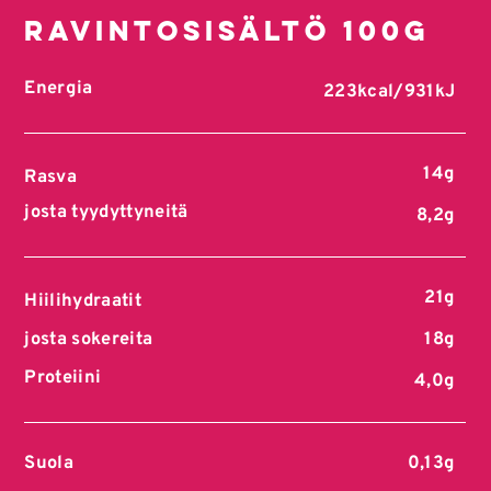
Ravintosisältö 100g
Energia
223kcal/931kJ
14g
Rasva
josta tyydyttyneitä
8,2g
21g
Hiilihydraatit
josta sokereita
18g
Proteiini
4,0g
Suola
0,13g