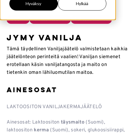
Hyväksy
Hylkää
500ml
Gluteenittomat
Laktoosittomat
Jymy Vanilja
Tämä täydellinen Vaniljajäätelö valmistetaan kaikkia
jäätelönteon perinteitä vaalien! Vaniljan siemenet
erotellaan käsin vaniljatangosta ja maito on
tietenkin oman lähiluomutilan maitoa.
Ainesosat
LAKTOOSITON VANILJAKERMAJÄÄTELÖ
Ainesosat: Laktoositon
täysmaito
(Suomi),
laktoositon
kerma
(Suomi), sokeri, glukoosisiirappi,