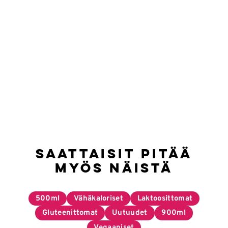
Saattaisit pitää
myös näistä
500ml
Vähäkaloriset
Laktoosittomat
Gluteenittomat
Uutuudet
900ml
Vegaaniset