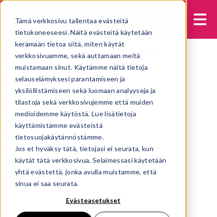
Tämä verkkosivu tallentaa evästeitä
tietokoneeseesi. Näitä evästeitä käytetään
kerämään tietoa siitä, miten käytät
Etusivu
Jäätelöt
Kuluttajille
Jymy Vanilja
verkkosivuamme, sekä auttamaan meitä
muistamaan sinut. Käytämme näitä tietoja
selauselämyksesi parantamiseen ja
yksilöllistämiseen sekä luomaan analyyseja ja
tilastoja sekä verkkosivujemme että muiden
medioidemme käytöstä. Lue lisätietoja
käyttämistämme evästeistä
tietosuojakäytännöstämme.
Jos et hyväksy tätä, tietojasi ei seurata, kun
käytät tätä verkkosivua. Selaimessasi käytetään
yhtä evästettä, jonka avulla muistamme, että
sinua ei saa seurata.
Evästeasetukset